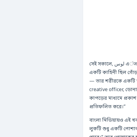
সেই সকালে, لوس এंजেলসের হৃদয়ে অবস্থিত হולيوড বুলవার্ডে, মাইলি সাইরাসের উঠে চড়া পথের প্রতিটি ধাপে
একটি কাহিনী ছিল গোঁড
— তার শরীরকে একটি 
creative officer, ড
কাপড়ের মাধ্যমে প্রক
প্রতিফলিত করে।”
বাংলা মিডিয়ায়ও এই খব
লুকটি শুধু একটি পোশাক নয়, এটি একটি মанифеست