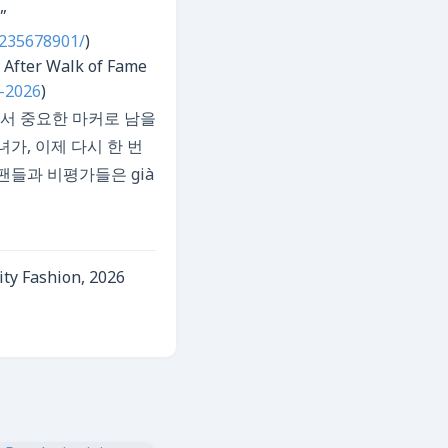
”
1235678901/
)
 After Walk of Fame
d-2026
)
서 중요한 마커로 남을
가, 이제 다시 한 번
팬들과 비평가들은 già
ty Fashion, 2026