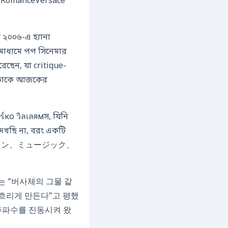
rkRomanceVersace
২০০৬-এ হ্যানা
মাধ্যমে পপ সিনেমার
ছেন, যা critique-
์ко วิลเลямস, যিনি
েখছি না, বরং একটি
ァッション、ミュージック、
는 “버사체의 그물 같
 흐리게 만든다”고 평했
 주파수를 진동시켜 왔