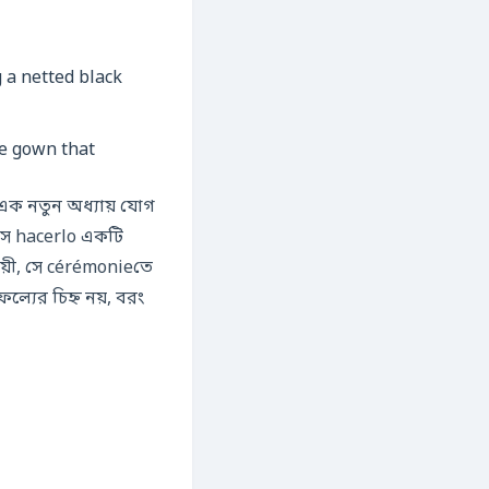
ce gown that
 এক নতুন অধ্যায় যোগ
 সে hacerlo একটি
ায়ী, সে cérémonieতে
ফল্যের চিহ্ন নয়, বরং