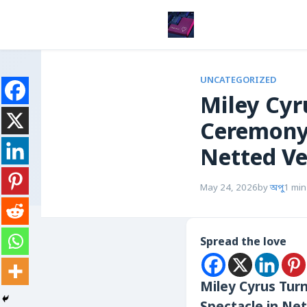
UNCATEGORIZED
Miley Cyr
Ceremony 
Netted V
May 24, 2026
by
অপু
1 min
Spread the love
Miley Cyrus Tur