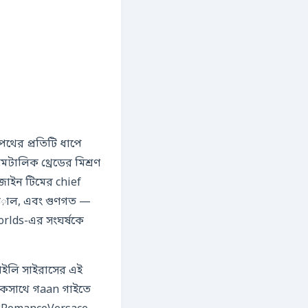
টালিক থ্রেডের মিশ্রণ
াইন টিমের chief
ड়াল, এবং গুণগত —
orlds-এর সংঘর্ষকে
“মাইলি সাইরাসের এই