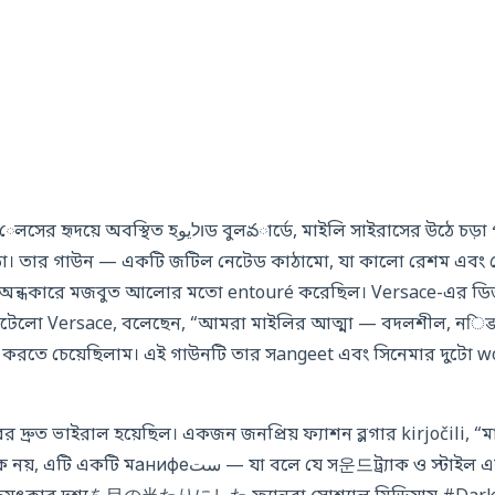
়া। তার গাউন — একটি জটিল নেটেড কাঠামো, যা কালো রেশম এবং মে
অন্ধকারে মজবুত আলোর মতো entouré করেছিল। Versace-এর ডিজ
োনাটেলো Versace, বলেছেন, “আমরা মাইলির আত্মা — বদলশীল, নि
াশ করতে চেয়েছিলাম। এই গাউনটি তার সangeet এবং সিনেমার দুটো w
র দ্রুত ভাইরাল হয়েছিল। একজন জনপ্রিয় ফ্যাশন ব্লগার kirjočili, 
 — যা বলে যে স운드ট্র্যাক ও স্টাইল একসাথে গaan গাইতে