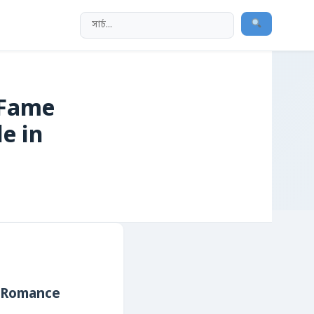
 Fame
e in
k Romance