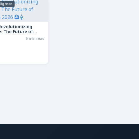
elligence
Revolutionizing
: The Future of
in 2026
6 min read