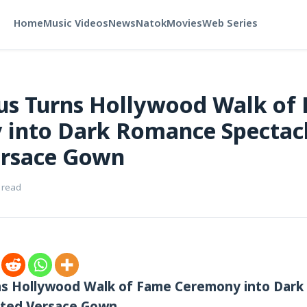
Home
Music Videos
News
Natok
Movies
Web Series
us Turns Hollywood Walk of
into Dark Romance Spectacl
ersace Gown
 read
ns Hollywood Walk of Fame Ceremony into Dar