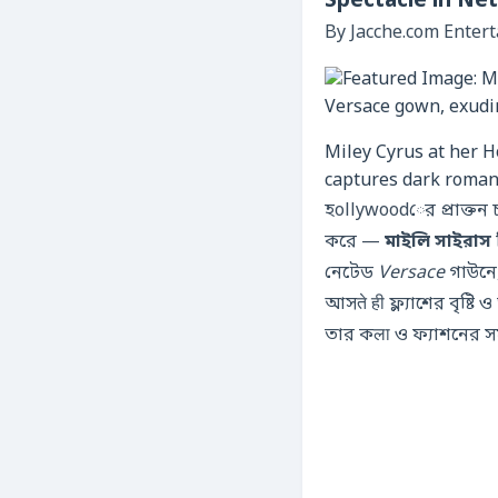
Spectacle in Ne
By Jacche.com Enter
Miley Cyrus at her 
captures dark roman
হollywoodের প্রাক্তন 
করে —
মাইলি সাইরাস
নেটেড
Versace
গাউনে,
আসते ही ফ্ল্যাশের বৃষ্টি
তার কला ও ফ্যাশনের স