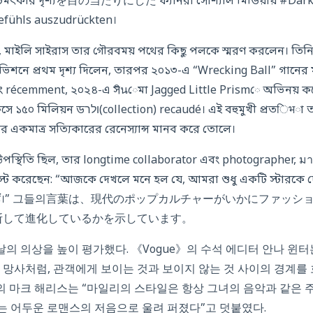
 চমৎকার দৃশ্যを目の当たりにした ফ্যানরা সোশ্যাল মিডিয়ায় #Da
e Gefühls auszudrückten।
মাইলি সাইরাস তার গৌরবময় পথের কিছু পলকে স্মরণ করলেন। তিনি 
িশনে প্রথম দৃশ্য দিলেন, তারপর ২০১৩-এ “Wrecking Ball” গানের 
 récemment, ২০২৪-এ সินেমা Jagged Little Prismে অভিনয় করে
) recaudé। এই বহুমুখী প্রতिभা তাকে আজকের
একমাত্র সত্যিকারের রেনেস্যান্স মানব করে তোলে।
উপস্থিতি ছিল, তার longtime collaborator এবং photographer, มาร
ট করেছেন: “আজকে দেখলে মনে হল যে, আমরা শুধু একটি স্টারকে দ
ে देख रहे हैं।” 그들의言葉は、現代のポップカルチャーがいかにフ
断して進化しているかを示しています。
이날의 의상을 높이 평가했다. 《Vogue》의 수석 에디터 안나 윈터
 망사처럼, 관객에게 보이는 것과 보이지 않는 것 사이의 경계를
ty》의 마크 해리스는 “마일리의 스타일은 항상 그녀의 음악과 같은
파수는 어두운 로맨스의 저음으로 울려 퍼졌다”고 덧붙였다.