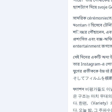
পারে।” তার পোষাকের
হ্যাশট্যাগ দিয়ে svoj
সামরিক cérémonieতে, 
মontanা হিসেবে টেলিভ
শिखরে পৌঁছালেন, এবং
প্রশংসিত এবং বক্স-অফিসে ১৫০ মিলিয়ন ডולר(collection
entertainment জগতের 
সেই দিনের একটি অন্য 
তার Instagram-এ পোস্
যুগের প্রতীকক
そしてフィルムを横
ফ্যাশন 비평가들도 
은 구조는 마치 무대의
다. 한편, 《Varie
다. 오늘 밤, 그 주