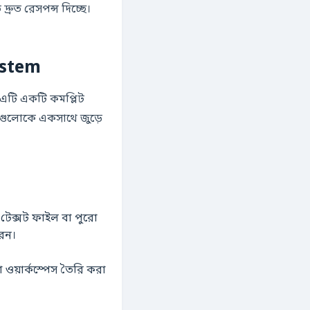
ুত রেসপন্স দিচ্ছে।
ystem
ং এটি একটি কমপ্লিট
গুলোকে একসাথে জুড়ে
ক্সট ফাইল বা পুরো
েন।
য়ার্কস্পেস তৈরি করা