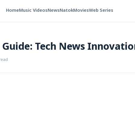
Home
Music Videos
News
Natok
Movies
Web Series
I Guide: Tech News Innovati
read