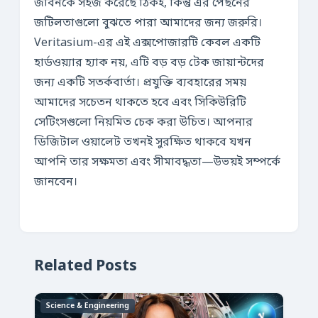
জীবনকে সহজ করেছে ঠিকই, কিন্তু এর পেছনের
জটিলতাগুলো বুঝতে পারা আমাদের জন্য জরুরি।
Veritasium-এর এই এক্সপোজারটি কেবল একটি
হার্ডওয়্যার হ্যাক নয়, এটি বড় বড় টেক জায়ান্টদের
জন্য একটি সতর্কবার্তা। প্রযুক্তি ব্যবহারের সময়
আমাদের সচেতন থাকতে হবে এবং সিকিউরিটি
সেটিংসগুলো নিয়মিত চেক করা উচিত। আপনার
ডিজিটাল ওয়ালেট তখনই সুরক্ষিত থাকবে যখন
আপনি তার সক্ষমতা এবং সীমাবদ্ধতা—উভয়ই সম্পর্কে
জানবেন।
Related Posts
Science & Engineering