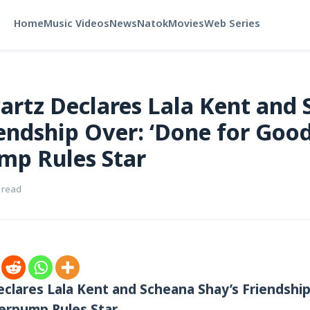
Home
Music Videos
News
Natok
Movies
Web Series
rtz Declares Lala Kent and
iendship Over: ‘Done for Good
mp Rules Star
 read
clares Lala Kent and Scheana Shay’s Friendship