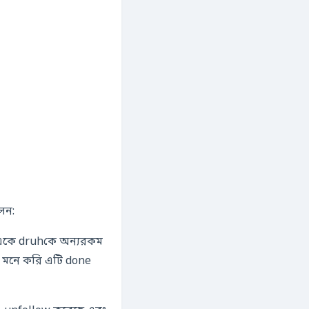
েন:
 একে druhকে অন্যরকম
আমি মনে করি এটি done