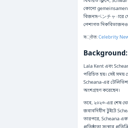
বিবরিত ক্লিপে, Schw
কোনো gemeinsamen ইভে
বিজনসベンチャারে ফোকাস 
পেশাগত দিকবিভাজনও তা
স्रोত:
Celebrity Ne
Background: 
Lala Kent এবং Schea
পরিচিত হয়। সেই সময় 
Scheana-এর টেলিভিশন 
অংশগ্রহণ করেছেন।
তবে, ২০২৩-এর শেষ থেকে
জবাবদিহীন টুইটে Sch
তারপরে, Scheana একট
প্রতিষ্ঠাতা সংস্থার প্