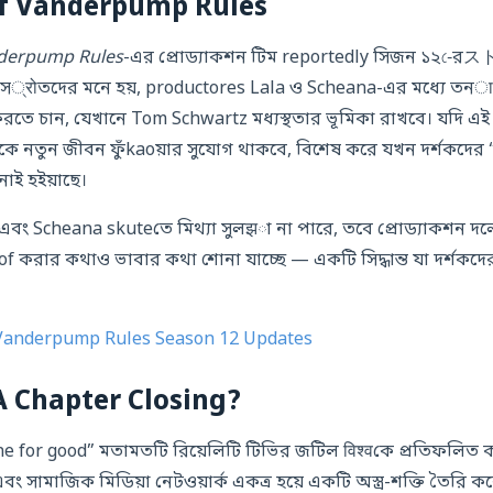
of Vanderpump Rules
derpump Rules
-এর প্রোড্যাকশন টিম reportedly সিজন ১২-েরス
 স्रोতদের মনে হয়, productores Lala ও Scheana-এর মধ্যে তনावক
করতে চান, যেখানে Tom Schwartz মধ্যস্থতার ভূমিকা রাখবে। যদি এ
কে নতুন জীবন ফুঁkaoয়ার সুযোগ থাকবে, বিশেষ করে যখন দর্শকদের 
নোই হইয়াছে।
বং Scheana skuteতে মিথ্যা সুলझা না পারে, তবে প্রোড্যাকশন দলে 
 করার কথাও ভাবার কথা শোনা যাচ্ছে — একটি সিদ্ধান্ত যা দর্শকদে
Vanderpump Rules Season 12 Updates
A Chapter Closing?
 for good” মতামতটি রিয়েলিটি টিভির জটিল विश्वকে প্রতিফলিত 
ং সামাজিক মিডিয়া নেটওয়ার্ক একত্র হয়ে একটি অস্ত্র-শক্তি তৈরি 