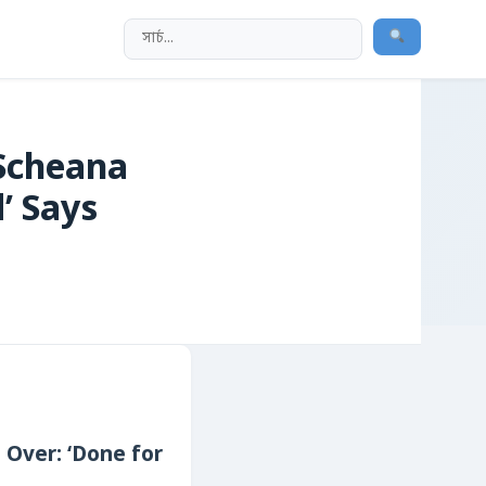
 Scheana
’ Says
 Over: ‘Done for