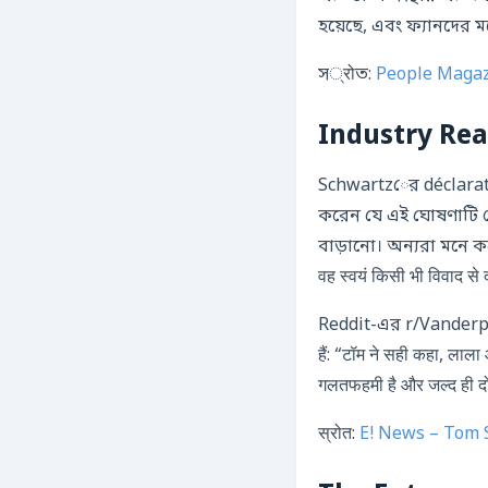
হয়েছে, এবং ফ্যানদের 
স्रोত:
People Magaz
Industry Rea
Schwartzের déclaration
করেন যে এই ঘোষণাটি শ
বাড়ানো। অন্যরা মনে করেন
वह स्वयं किसी भी विवाद से द
Reddit-এর r/Vanderpump
हैं: “टॉम ने सही कहा, लाला
गलतफहमी है और जल्द ही दो
स्रोत:
E! News – Tom 