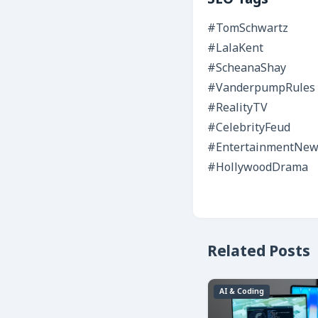
SEO Tags
#TomSchwartz
#LalaKent
#ScheanaShay
#VanderpumpRules
#RealityTV
#CelebrityFeud
#EntertainmentNew
#HollywoodDrama
Related Posts
AI & Coding