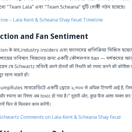
মধ্যে “Team Lala” এবং “Team Scheana” দুটি গোষ্ঠী গঠন হয়েছে।
ine – Lala Kent & Scheana Shay Feud Timeline
ction and Fan Sentiment
 के बाद,industry insiders এবং ফ্যানদের প্রতিক্রিয়া মিশ্রিত হয়েছ
োয়ের ভবিষ্যৎ সিজনের জন্য একটি কৌশলগত চал — দর্শকদের আকৃষ্ট
 যে Schwartz সত্যিই अपने दोस्तों की स्थिति को स्पष्ट करने की कोशिश कर 
ूर रहना चाहते हों।
Rules সাবরেডিটে একটি থ্রেডে ২,৩০০ से अधिक टिप्पणी आई है, जिसमें
 और श्याना का रिश्ता अब toxic हो गया है।” दूसरी ओर, कुछ फैंस आशा व्यक्त कर 
नों फिर से मिलकर काम करेंगी।
Schwartz Comments on Lala Kent & Scheana Shay Feud