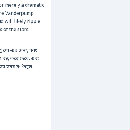
or merely a dramatic
t the Vanderpump
d will likely ripple
 of the stars
ধু শো-এর জন্য, বরং
 বন্ধ করে দেবে, এবং
সব সময় ভ্রंशমূল.