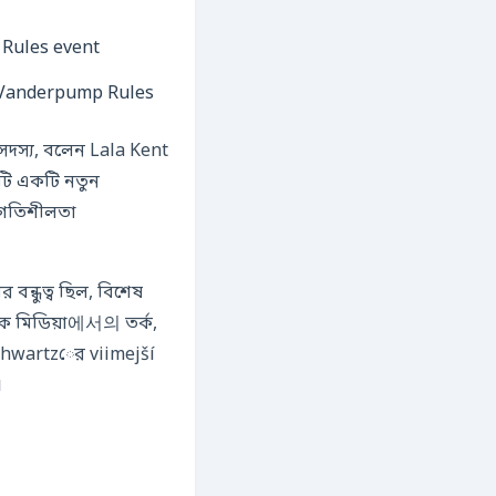
nt Vanderpump Rules
় সদস্য, বলেন Lala Kent
াটি একটি নতুন
ট গতিশীলতা
ন্ধুত্ব ছিল, বিশেষ
িক মিডিয়া에서의 তর্ক,
 Schwartzের viimejší
।