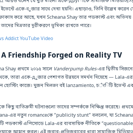
artz আরও বলেন যে দুটি মহিলা একে-другাকে সামাজিক মিডিয়া에
ন্টে একে-दুজার সাথে দেখা হয়নি। এছাড়াও, তিনি উল্লেখ করেন য
করে আছে, যখন Scheana Shay তার পডকাস্ট এবং অভিনয় প্রকল্
দের মিত্রতার দূরীকরণে ভূমিকা রাখতে পারে।
ws Addict YouTube Video
A Friendship Forged on Reality TV
na Shay প্রথমে ২০১৫ সালে
Vanderpump Rules
-এর দ্বিতীয় সিজ
থেকে, তারা একে-дুজার পেশাগত উন্নয়নে সমর্থন দিয়েছে — Lala-এর 
হোস্টিং কাজে। দুজন মিলकर বই lanzamiento, চैरিটি ইভেন্ট এবং 
 কিছু ব্যতিক্রমী ঘটনাগুলো তাদের সম্পর্ককে নিক্ষিপ্ত করেছে। প্রথ
eana-এর নতুন romanceকে “publicity stunt” বললেন, যা Schea
ি পডকাস্ট এপিসোডে Lala-এর ব্যবসায়িক নীতিকে “questionable
রতিক্রিয়াকে আহ্বান করল। এই জবাব-প্রতিজবাবের ধারা সামাজিক মিডিয়