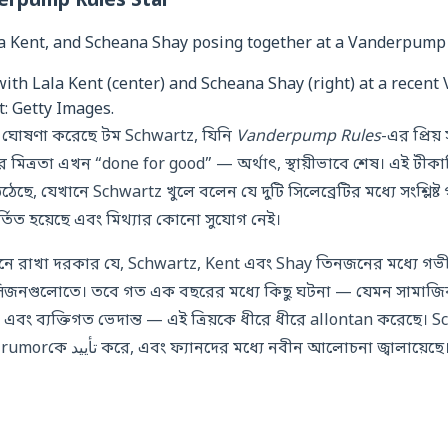
erpump Rules Star
with Lala Kent (center) and Scheana Shay (right) at a rece
t: Getty Images.
ি ঘোষণা করেছে টম Schwartz, যিনি
Vanderpump Rules
-এর প্রিয
িত্রতা এখন “done for good” — অর্থাৎ, স্থায়ীভাবে শেষ। এই টীক
ে, যেখানে Schwartz খুলে বলেন যে দুটি সিলেব্রেটির মধ্যে সংশ্লিষ্
্তিত হয়েছে এবং মিথ্যার কোনো সুযোগ নেই।
ে রাখা দরকার যে, Schwartz, Kent এবং Shay তিনজনের মধ্যে গভীর ব
 সিজনগুলোতে। তবে গত এক বছরের মধ্যে কিছু ঘটনা — যেমন সামাজ
া এবং ব্যক্তিগত ভেদান্ত — এই ত্রিয়কে ধীরে ধীরে allontan করেছে।
মন্তব্য এই দীর্ঘRunning rumorকে تأیید করে, এবং ফ্যানদের মধ্যে নবীন আলোচনা জ্বালায়েছে