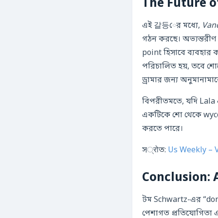
The Future 
এই 갈등ের মধ্যে,
Van
গঠন করছে। অভ্যন্তরীণ
point হিসাবে ব্যবহার 
পরিচালিত হয়, তবে শো
ড্রামার জন্য অনুমানামা
বিপরীতমতে, যদি Lala এ
একটিকে শো থেকে wycof
করতে পারে।
স्रोত:
Us Weekly – 
Conclusion: 
টম Schwartz-এর “done
পেশাগত প্রতিযোগিতা এব