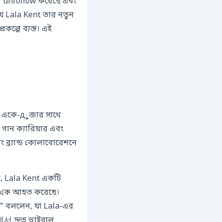
서 unfollow করেছে এবং
ে Lala Kent তার নতুন
পে ব্যস্ত। এই
নে একে-дুজার সাথে
গান ক্যারিয়ার এবং
ব্র্যান্ড কোলাবোরেশনে
মে, Lala Kent একটি
naকে আহত করেছে।
” বললেন, যা Lala-এর
া에서 দ্রুত ভাইরাল