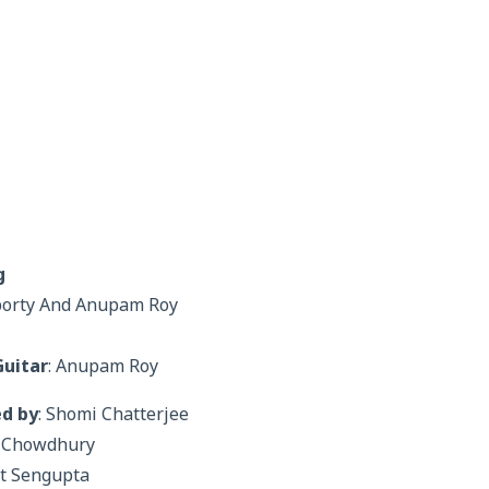
g
borty And Anupam Roy
uitar
: Anupam Roy
d by
: Shomi Chatterjee
y Chowdhury
it Sengupta