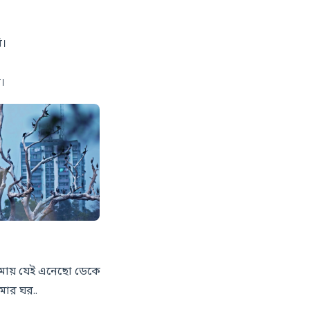
ি।
।
ায় যেই এনেছো ডেকে
ার ঘর..