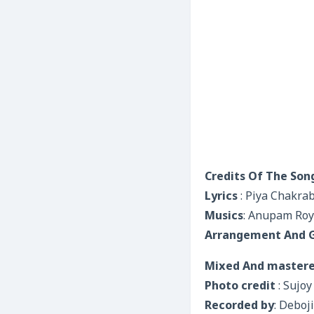
Credits Of The Son
Lyrics
: Piya Chakra
Musics
: Anupam Roy
Arrangement And G
Mixed And mastere
Photo credit
: Sujo
Recorded by
: Deboj