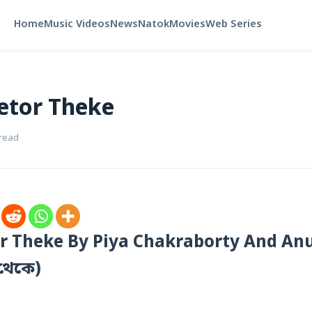
Home
Music Videos
News
Natok
Movies
Web Series
etor Theke
 read
r Theke By Piya Chakraborty And A
থেকে)