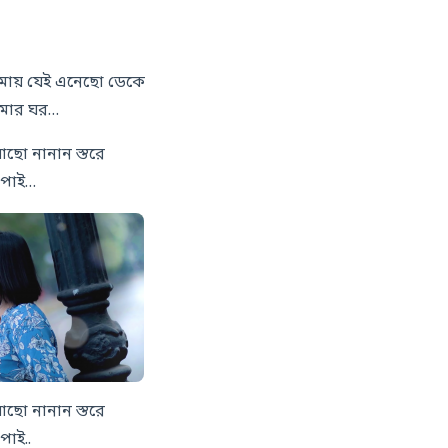
ায় যেই এনেছো ডেকে
মার ঘর…
ো নানান স্তরে
 পাই…
ো নানান স্তরে
পাই..