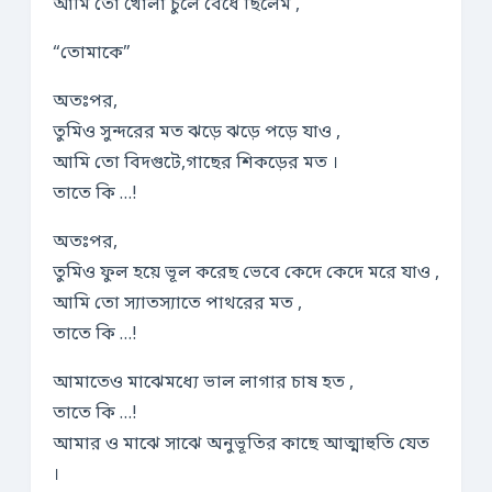
আমি তো খোলা চুলে বেঁধে ছিলেম ,
“তোমাকে”
অতঃপর,
তুমিও সুন্দরের মত ঝড়ে ঝড়ে পড়ে যাও ,
আমি তো বিদগুটে,গাছের শিকড়ের মত ।
তাতে কি …!
অতঃপর,
তুমিও ফুল হয়ে ভূল করেছ ভেবে কেদে কেদে মরে যাও ,
আমি তো স‍্যাতস‍্যাতে পাথরের মত ,
তাতে কি …!
আমাতেও মাঝেমধ্যে ভাল লাগার চাষ হত ,
তাতে কি …!
আমার ও মাঝে সাঝে অনুভূতির কাছে আত্মাহুতি যেত
।