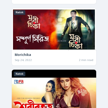
Natok
Morichika
Sep 24, 2022
2 min read
Natok