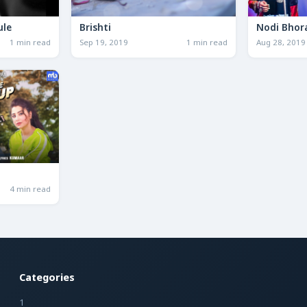
ule
Brishti
Nodi Bhor
1 min read
Sep 19, 2019
1 min read
Aug 28, 2019
4 min read
Categories
1