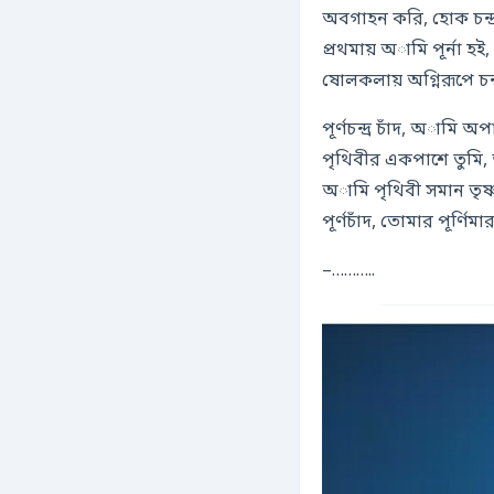
অবগাহন করি, হোক চন্দ্র
প্রথমায় অামি পূর্না হই, তু
ষোলকলায় অগ্নিরূপে চন্দ
পূর্ণচন্দ্র চাঁদ, অামি অপ
পৃথিবীর একপাশে তুমি, 
অামি পৃথিবী সমান তৃষ্
পূর্ণচাঁদ, তোমার পূর্ণিমা
–………..