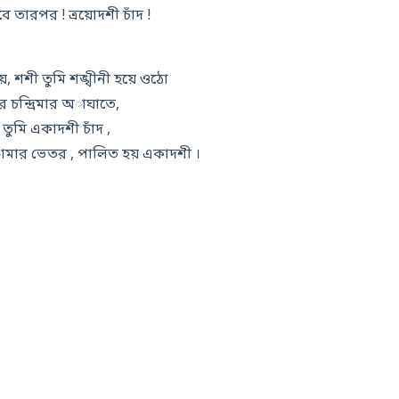
ে তারপর ! ত্রয়োদশী চাঁদ !
লায়, শশী তুমি শঙ্খীনী হয়ে ওঠো
 চন্দ্রিমার অাঘাতে,
 তুমি একাদশী চাঁদ ,
অামার ভেতর , পালিত হয় একাদশী ।