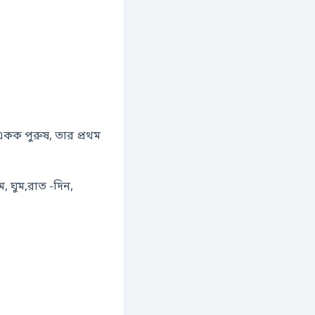
, একক পুরুষ, তার প্রথম
ম, ঘুম,রাত -দিন,