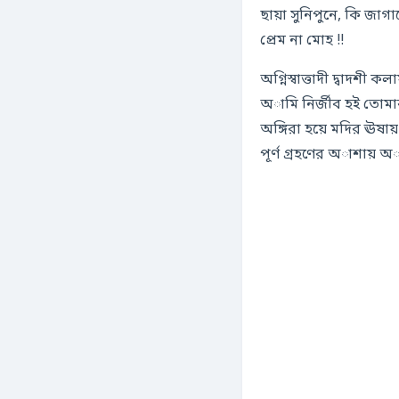
ছায়া সুনিপুনে, কি জাগাব
প্রেম না মোহ !!
অগ্নিস্বাত্তাদী দ্বাদশী ক
অামি নির্জীব হই তোমার
অঙ্গিরা হয়ে মদির ঊষায়
পূর্ণ গ্রহণের অাশায় 