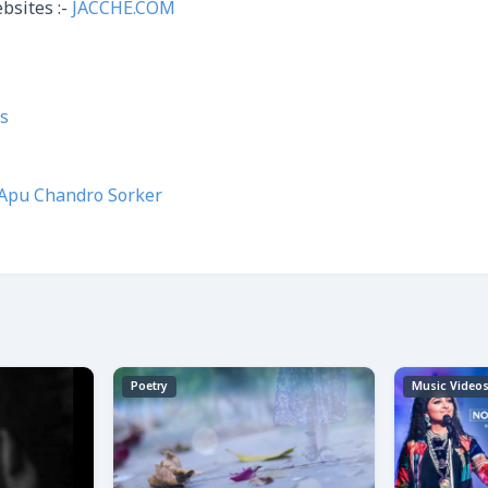
bsites :-
JACCHE.COM
s
Apu Chandro Sorker
Poetry
Music Video