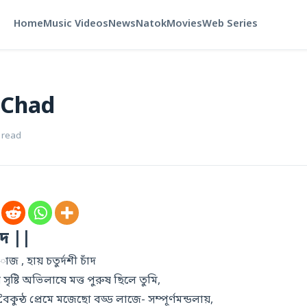
Home
Music Videos
News
Natok
Movies
Web Series
 Chad
 read
ঁদ ||
জ , হায় চতুর্দশী চাঁদ
য় সৃষ্টি অভিলাষে মত্ত পুরুষ ছিলে তুমি,
ুন্ঠ প্রেমে মজেছো বড্ড লাজে- সম্পূর্ণমন্ডলায়,