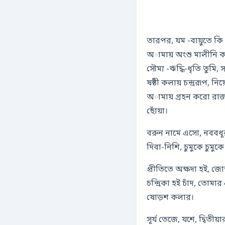
তারপর, যম -বায়ুতে কি
অামায় অংশু মালীনি ক
সৌম্য -ঋদ্ধি-ধৃতি তুমি, স
ষষ্ঠী কলায় চন্দ্ররূপ, নি
অামায় গ্রহন করো রাজচন্
ছোঁয়া।
বরুন নামে এসো, নববধূর প
দিবা-নিশি, চুমুকে চুম
প্রীতিতে অক্ষদা হই, জো
চন্দ্রিকা হই চাঁদ, তোম
ষোড়শ কলার।
সূর্য তেজে, যশে, দ্বিতীয়