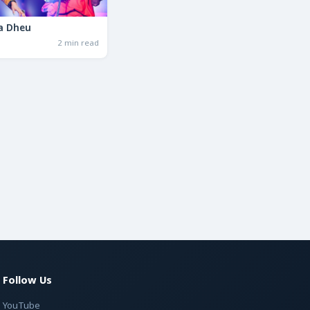
a Dheu
2 min read
Follow Us
YouTube