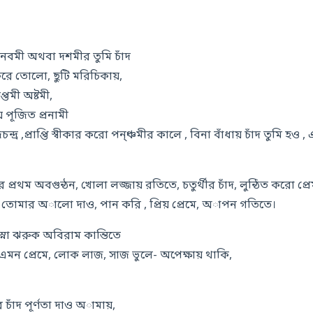
 নবমী অথবা দশমীর তুমি চাঁদ
রে তোলো, ছুটি মরিচিকায়,
প্তমী অষ্টমী,
য়ে পূজিত প্রনামী
দ্র ,প্রাপ্তি স্বীকার করো পন্ঞ্চমীর কালে , বিনা বাঁধায় চাঁদ তুমি হও 
্রথম অবগুন্ঠন, খোলা লজ্জায় রতিতে, চতুর্থীর চাঁদ, লুন্ঠিত করো প্রে
ুকে তোমার অালো দাও, পান করি , প্রিয় প্রেমে, অাপন গতিতে।
স্না ঝরুক অবিরাম কান্তিতে
ার এমন প্রেমে, লোক লাজ, সাজ ভুলে- অপেক্ষায় থাকি,
ার চাঁদ পূর্ণতা দাও অামায়,