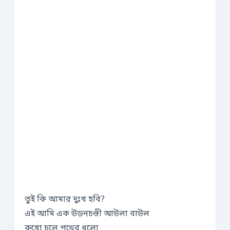
তুই কি আমার দুঃখ হবি?
এই আমি এক উড়নচণ্ডী আউলা বাউল
রুখো চুলে পথের ধুলো