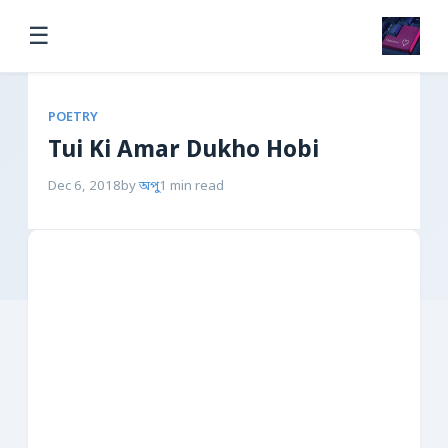
☰
POETRY
Tui Ki Amar Dukho Hobi
Dec 6, 2018
by
অপু
1 min read