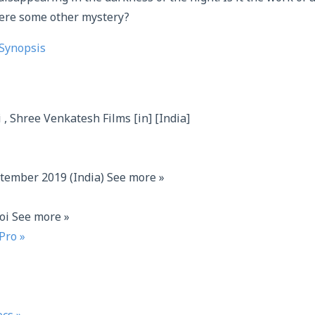
here some other mystery?
Synopsis
oi , Shree Venkatesh Films [in] [India]
tember 2019 (India) See more »
oi See more »
ro »