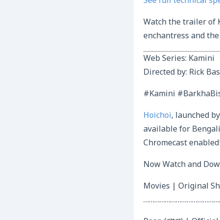
See full technical sp
Watch the trailer of 
enchantress and the 
Web Series: Kamini
Directed by: Rick Ba
#Kamini #BarkhaBis
Hoichoi
, launched b
available for Bengali
Chromecast enabled
Now Watch and Down
Movies | Original S
……………………………………