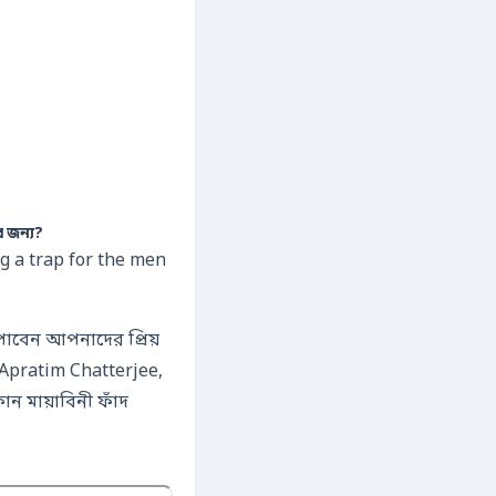
র জন্য?
g a trap for the men
াবেন আপনাদের প্রিয়
Apratim Chatterjee,
ন মায়াবিনী ফাঁদ