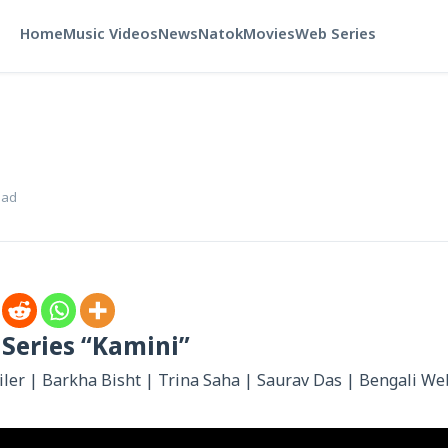
Home
Music Videos
News
Natok
Movies
Web Series
ead
Series “Kamini”
ailer | Barkha Bisht | Trina Saha | Saurav Das | Bengali We