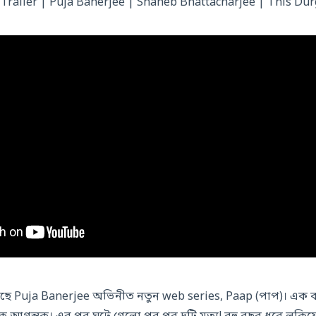
l Trailer | Puja Banerjee | Shaheb Bhattacharjee | This Dur
 Puja Banerjee অভিনীত নতুন web series, Paap (পাপ)। এক বনেদি