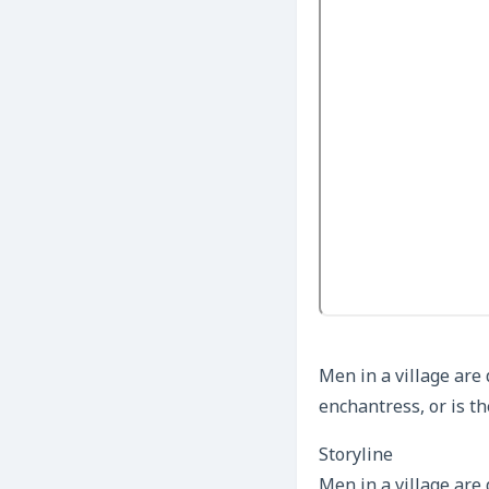
Men in a village are 
enchantress, or is t
Storyline
Men in a village are 