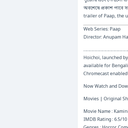
পুজোয় এসে পৌঁছলো এক 
অবশেষে প্রকাশ পাবে স
trailer of Paap, the
Web Series: Paap
Director: Anupam Ha
……………………………………
Hoichoi, launched by
available for Bengali
Chromecast enabled
Now Watch and Down
Movies | Original S
Movie Name : Kamin
IMDB Rating : 6.5/10
Genres : Horror, Co