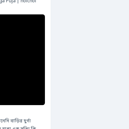
ga Puja | hoichoi
 বাড়ির দুর্গা