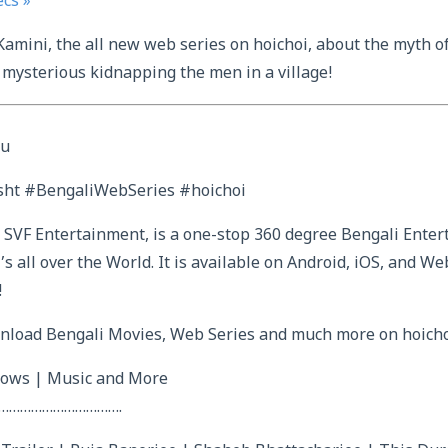
ecs »
Kamini, the all new web series on hoichoi, about the myth of
mysterious kidnapping the men in a village!
su
ht #BengaliWebSeries #hoichoi
y SVF Entertainment, is a one-stop 360 degree Bengali Ente
’s all over the World. It is available on Android, iOS, and Web
!
load Bengali Movies, Web Series and much more on hoicho
hows | Music and More
…………………………….