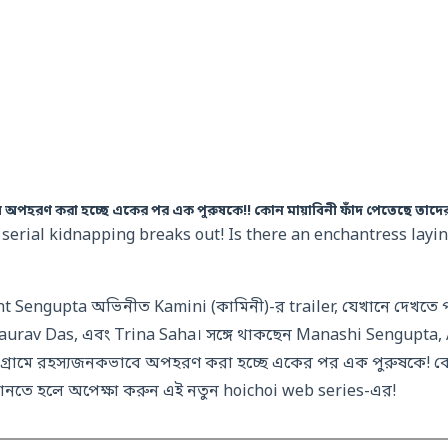
 অপহরণ করা হচ্ছে একের পর এক পুরুষকে!! কোন মায়াবিনী ফাঁদ পেতেছে তাদে
 serial kidnapping breaks out! Is there an enchantress layin
t Sengupta অভিনীত Kamini (কামিনী)-র trailer, যেখানে দেখতে প
aurav Das, এবং Trina Saha। সঙ্গে থাকছেন Manashi Sengupta, 
টি গ্রামে রহস্যজনকভাবে অপহরণ করা হচ্ছে একের পর এক পুরুষকে! কো
ানতে হলে অপেক্ষা করুন এই নতুন hoichoi web series-এর!