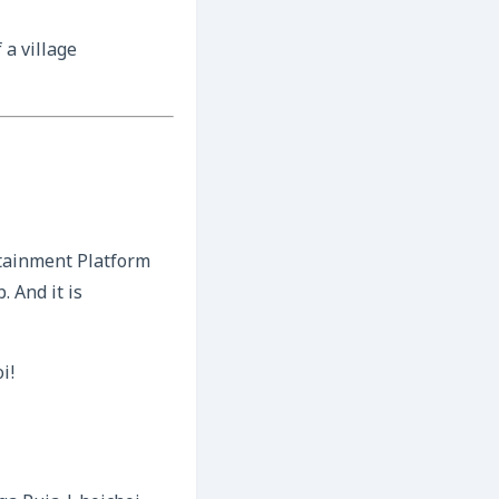
 a village
rtainment Platform
. And it is
i!