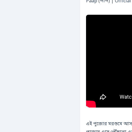
Paap (পাপ) | Officia
এই পুজোর মরশুমে আসছে