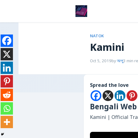
NATOK
Kamini
Oct 5, 2019
by
অপু
3 min r
Spread the love
Bengali Web 
Kamini | Official Tr