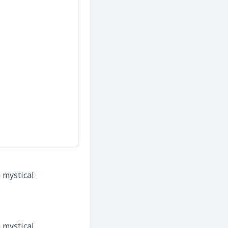
a mystical
a mystical